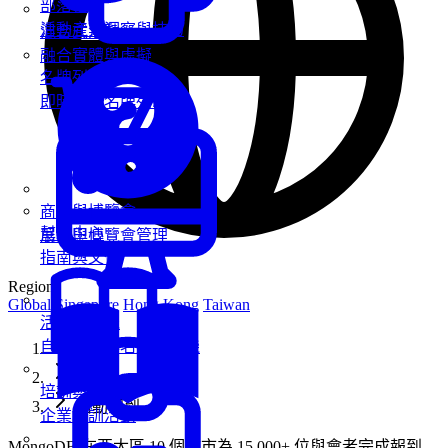
部落格
活動產業洞察與技巧
混合式活動
融合實體與虛擬
名牌列印
即時客製名牌列印
商展與博覽會
幫助中心
展覽與博覽會管理
指南與文件
Region
Global
Singapore
Hong Kong
Taiwan
活動報到機
自助報到與名牌列印機
首頁
產品
培訓與工作坊
活動報到
企業培訓活動
MongoDB 在亞太區 10 個城市為 15,000+ 位與會者完成報到