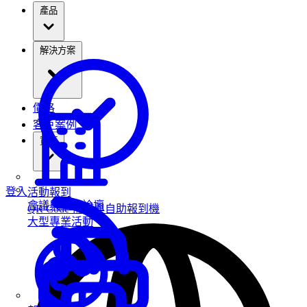
產品
解決方案
價格
客戶案例
資源
登入
活動報到
會議與高峰論壇
QR Code 掃描與自助報到機
大型專業活動