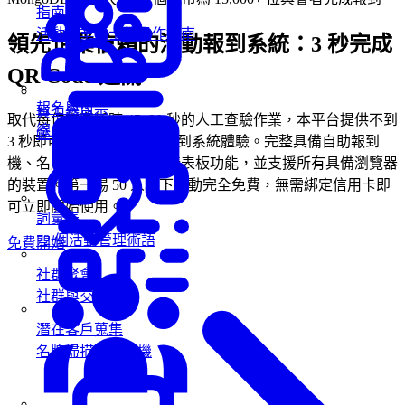
指南
活動專業人士的操作指南
領先企業信賴的活動報到系統：3 秒完成
QR Code 通關
報名與售票
員工參與
取代每位來賓耗時 45–90 秒的人工查驗作業，本平台提供不到
線上報名與售票
企業內部活動
3 秒即可完成的高效電子報到系統體驗。完整具備自助報到
機、名牌即時列印與數據儀表板功能，並支援所有具備瀏覽器
的裝置。第一場 50 人以下活動完全免費，無需綁定信用卡即
可立即開始使用。
詞彙表
72 個活動管理術語
免費開始
社群聚會
社群與交流活動
潛在客戶蒐集
名牌掃描蒐集商機