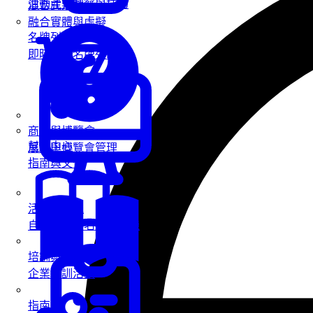
活動產業洞察與技巧
混合式活動
融合實體與虛擬
名牌列印
即時客製名牌列印
商展與博覽會
幫助中心
展覽與博覽會管理
指南與文件
活動報到機
自助報到與名牌列印機
培訓與工作坊
企業培訓活動
指南