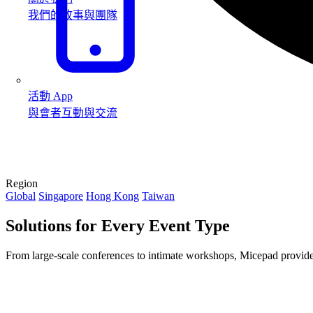
我們的故事與團隊
活動 App
與會者互動與交流
Region
Global
Singapore
Hong Kong
Taiwan
Solutions for Every Event Type
From large-scale conferences to intimate workshops, Micepad provide