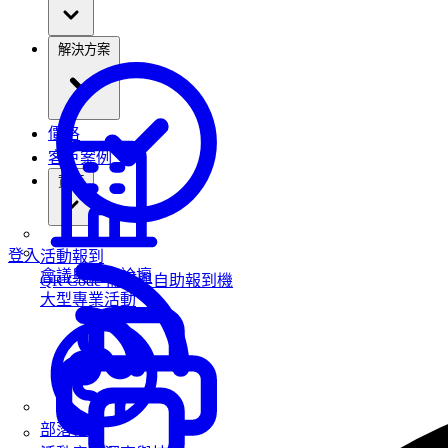
解決方案
價格
客戶案例
資源
登入
活動報到
會議與高峰論壇
QR Code 掃描與自助報到機
大型專業活動
部落格