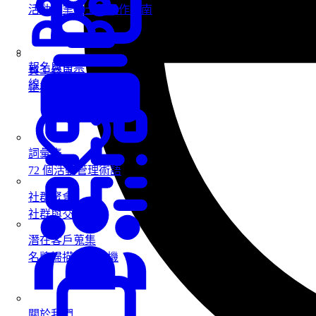
活動專業人士的操作指南
報名與售票
員工參與
線上報名與售票
企業內部活動
詞彙表
72 個活動管理術語
社群聚會
社群與交流活動
潛在客戶蒐集
名牌掃描蒐集商機
關於我們