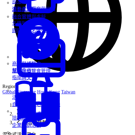
部落格
活動產業洞察與技巧
混合式活動
融合實體與虛擬
名牌列印
即時客製名牌列印
商展與博覽會
幫助中心
展覽與博覽會管理
指南與文件
Region
Global
Singapore
Hong Kong
Taiwan
活動報到機
自助報到與名牌列印機
首頁
解決方案
培訓與工作坊
混合式活動
企業培訓活動
混合式活動平台