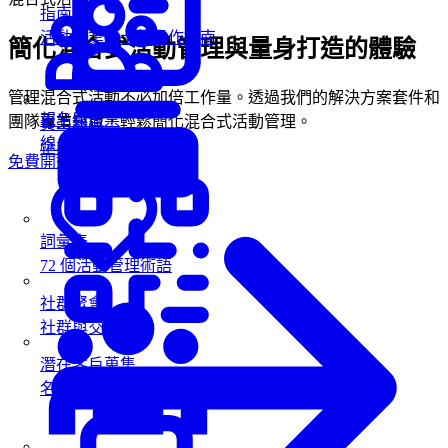
指南
活動專業人士的操作指南
簡化混合式活動管理與量身打造的體驗
管理混合式活動不必加倍工作量。透過我們的解決方案套件和
報名與售票
團隊專業知識，輕鬆簡化混合式活動管理。
員工參與
線上報名與售票
企業內部活動
免費開始
詞彙表
72 個活動管理術語
社群聚會
社群與交流活動
潛在客戶蒐集
名牌掃描蒐集商機