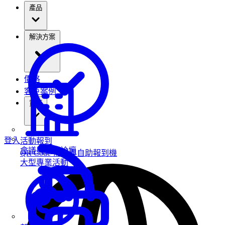
產品
解決方案
價格
客戶案例
資源
登入
活動報到
會議與高峰論壇
QR Code 掃描與自助報到機
大型專業活動