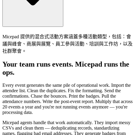
Micepad 提供的混合式活動方案涵蓋多種活動類型，包括：會
議與峰會、商展與展覽、員工參與活動、培訓與工作坊，以及
社群聚會。
Your team runs events. Micepad runs the
ops.
Every event generates the same pile of operational work. Import the
attendee list. Clean the duplicates. Fix the formatting. Send the
confirmations. Chase the bounces. Print the badges. Pull the
attendance numbers. Write the post-event report. Multiply that across
20 events a year and you're not running events anymore — you're
processing data.
Micepad agents handle that work automatically. They import messy
CSVs and clean them — deduplicating records, standardizing
names, flagging bad email addresses. They generate badges from