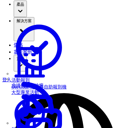
產品
解決方案
價格
客戶案例
資源
登入
活動報到
會議與高峰論壇
QR Code 掃描與自助報到機
大型專業活動