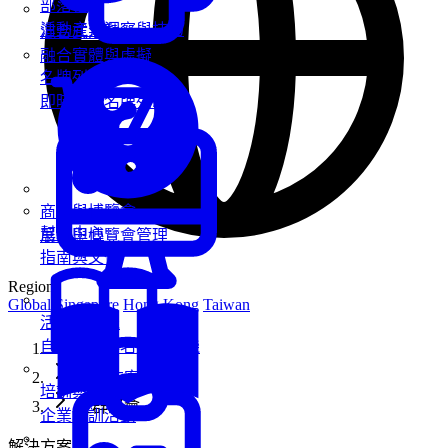
部落格
活動產業洞察與技巧
混合式活動
融合實體與虛擬
名牌列印
即時客製名牌列印
商展與博覽會
幫助中心
展覽與博覽會管理
指南與文件
Region
Global
Singapore
Hong Kong
Taiwan
活動報到機
自助報到與名牌列印機
首頁
解決方案
培訓與工作坊
社群聚會
企業培訓活動
解決方案