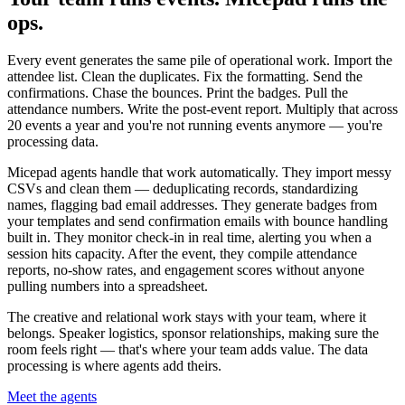
ops.
Every event generates the same pile of operational work. Import the
attendee list. Clean the duplicates. Fix the formatting. Send the
confirmations. Chase the bounces. Print the badges. Pull the
attendance numbers. Write the post-event report. Multiply that across
20 events a year and you're not running events anymore — you're
processing data.
Micepad agents handle that work automatically. They import messy
CSVs and clean them — deduplicating records, standardizing
names, flagging bad email addresses. They generate badges from
your templates and send confirmation emails with bounce handling
built in. They monitor check-in in real time, alerting you when a
session hits capacity. After the event, they compile attendance
reports, no-show rates, and engagement scores without anyone
pulling numbers into a spreadsheet.
The creative and relational work stays with your team, where it
belongs. Speaker logistics, sponsor relationships, making sure the
room feels right — that's where your team adds value. The data
processing is where agents add theirs.
Meet the agents