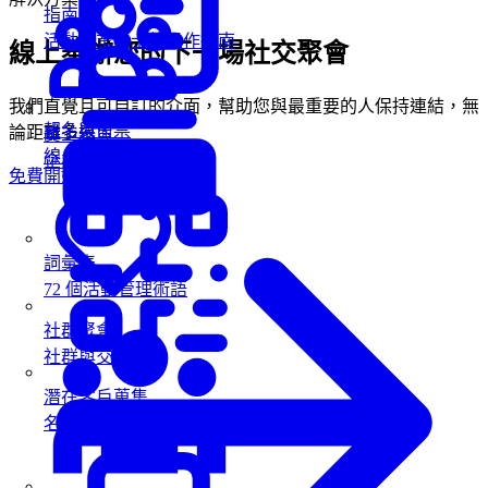
指南
活動專業人士的操作指南
線上舉辦您的下一場社交聚會
我們直覺且可自訂的介面，幫助您與最重要的人保持連結，無
報名與售票
論距離多遠。
員工參與
線上報名與售票
企業內部活動
免費開始
詞彙表
72 個活動管理術語
社群聚會
社群與交流活動
潛在客戶蒐集
名牌掃描蒐集商機