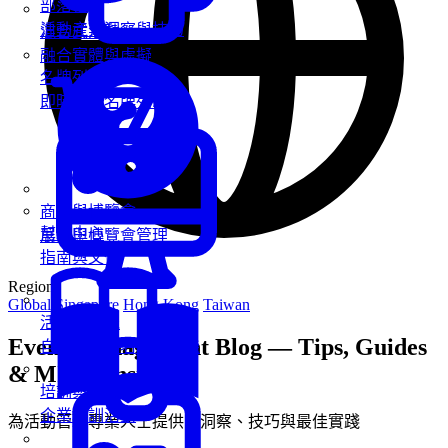
部落格
活動產業洞察與技巧
混合式活動
融合實體與虛擬
名牌列印
即時客製名牌列印
商展與博覽會
幫助中心
展覽與博覽會管理
指南與文件
Region
Global
Singapore
Hong Kong
Taiwan
活動報到機
Event Management Blog — Tips, Guides
自助報到與名牌列印機
& MICE Insights
培訓與工作坊
企業培訓活動
為活動管理專業人士提供的洞察、技巧與最佳實踐