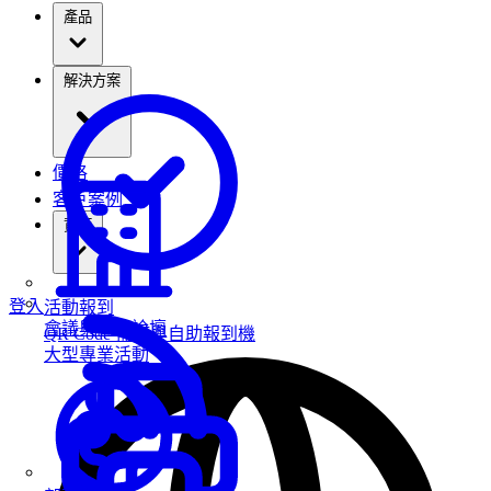
產品
解決方案
價格
客戶案例
資源
登入
活動報到
會議與高峰論壇
QR Code 掃描與自助報到機
大型專業活動