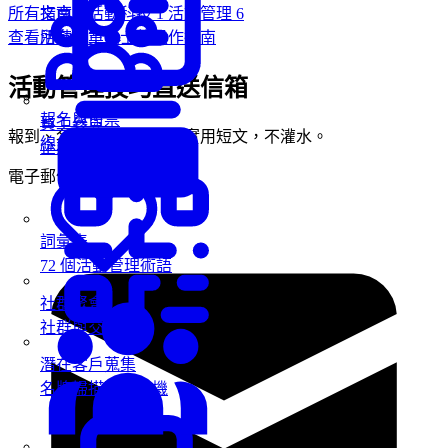
所有文章
7
活動科技
1
活動管理
6
指南
查看所有文章 →
活動專業人士的操作指南
活動管理技巧直送信箱
報名與售票
員工參與
報到、名牌和活動營運的實用短文，不灌水。
線上報名與售票
企業內部活動
電子郵件地址
詞彙表
72 個活動管理術語
社群聚會
社群與交流活動
潛在客戶蒐集
名牌掃描蒐集商機